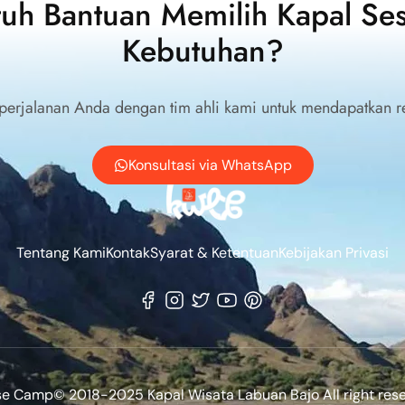
tuh Bantuan Memilih Kapal Ses
Kebutuhan?
 perjalanan Anda dengan tim ahli kami untuk mendapatkan r
Konsultasi via WhatsApp
Tentang Kami
Kontak
Syarat & Ketentuan
Kebijakan Privasi
se Camp
© 2018-2025 Kapal Wisata Labuan Bajo All right rese