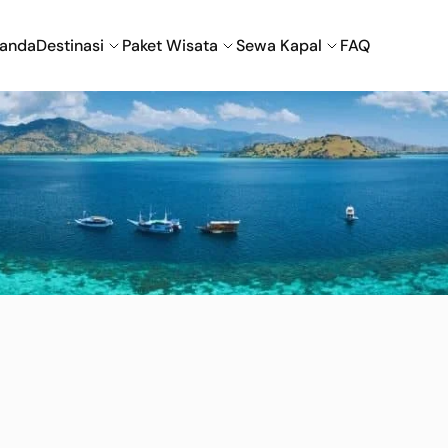
randa
Destinasi
Paket Wisata
Sewa Kapal
FAQ
Labuan Bajo
Nuca Molas
Wae Rebo