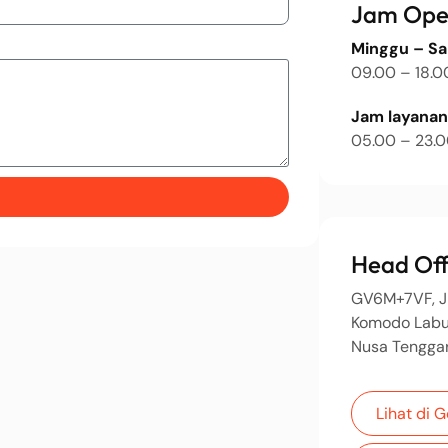
Jam Ope
Minggu – S
09.00 – 18.0
Jam layanan 
05.00 – 23.
Head Off
GV6M+7VF, Jl
Komodo Labu
Nusa Tengga
Lihat di 