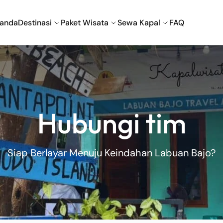
randa
Destinasi
Paket Wisata
Sewa Kapal
FAQ
Labuan Bajo
Nuca Molas
Hubungi tim
Wae Rebo
Siap Berlayar Menuju Keindahan Labuan Bajo?