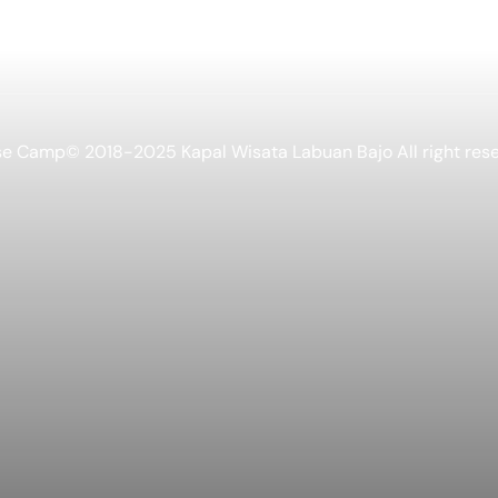
se Camp
© 2018-2025 Kapal Wisata Labuan Bajo All right rese