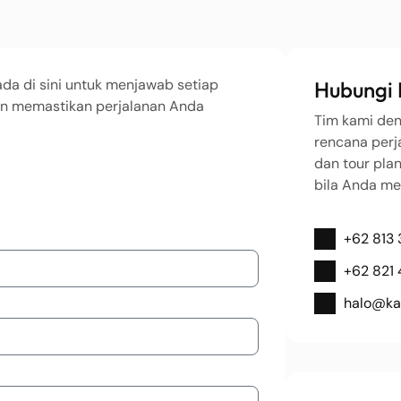
da di sini untuk menjawab setiap
Hubungi
an memastikan perjalanan Anda
Tim kami de
rencana perj
dan tour pla
bila Anda me
+62 813
+62 821
halo@ka