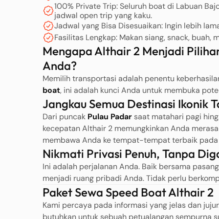
100% Private Trip: Seluruh boat di Labuan Ba
jadwal open trip yang kaku.
Jadwal yang Bisa Disesuaikan: Ingin lebih lam
Fasilitas Lengkap: Makan siang, snack, buah, 
Mengapa Althair 2 Menjadi Piliha
Anda?
Memilih transportasi adalah penentu keberhasila
boat
, ini adalah kunci Anda untuk membuka pot
Jangkau Semua Destinasi Ikonik 
Dari puncak
Pulau Padar
saat matahari pagi hin
kecepatan Althair 2 memungkinkan Anda merasa
membawa Anda ke tempat-tempat terbaik pada 
Nikmati Privasi Penuh, Tanpa Dig
Ini adalah perjalanan Anda. Baik bersama pasanga
menjadi ruang pribadi Anda. Tidak perlu berkomp
Paket Sewa Speed Boat Althair 2
Kami percaya pada informasi yang jelas dan juju
butuhkan untuk sebuah petualangan sempurna sud