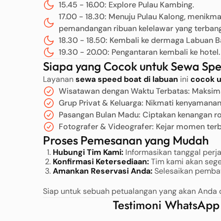
15.45 - 16.00: Explore Pulau Kambing.
17.00 - 18.30: Menuju Pulau Kalong, menik
pemandangan ribuan kelelawar yang terbang
18.30 - 18.50: Kembali ke dermaga Labuan B
19.30 - 20.00: Pengantaran kembali ke hotel.
Siapa yang Cocok untuk Sewa Spe
Layanan
sewa speed boat di labuan
ini
cocok 
Wisatawan dengan Waktu Terbatas: Maksimal
Grup Privat & Keluarga: Nikmati kenyamanan
Pasangan Bulan Madu: Ciptakan kenangan rom
Fotografer & Videografer: Kejar momen terb
Proses Pemesanan yang Mudah
Hubungi Tim Kami:
Informasikan tanggal perj
Konfirmasi Ketersediaan:
Tim kami akan seg
Amankan Reservasi Anda:
Selesaikan pembay
Siap untuk sebuah petualangan yang akan Anda 
Testimoni WhatsApp