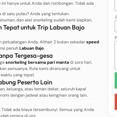
jo ini hanya untuk Anda dan rombongan. Tidak ada
a di satu pulau? Anda yang tentukan.
J
minuman, dan alat snorkeling sudah kami siapkan.
n Tepat untuk Trip Labuan Bajo
P
n petualangan Anda. Althair 2 bukan sekadar
speed
ensi penuh
Labuan Bajo
.
Tanpa Tergesa-gesa
gga
snorkeling bersama pari manta
di sore hari,
kan semuanya. Rute kami dirancang untuk
waktu yang tepat.
abung Peserta Lain
n, keluarga, atau teman dekat, seluruh kapal
romi dengan jadwal atau keinginan orang lain.
r. Tidak ada biaya tersembunyi. Semua yang Anda
ah tertera di sini.