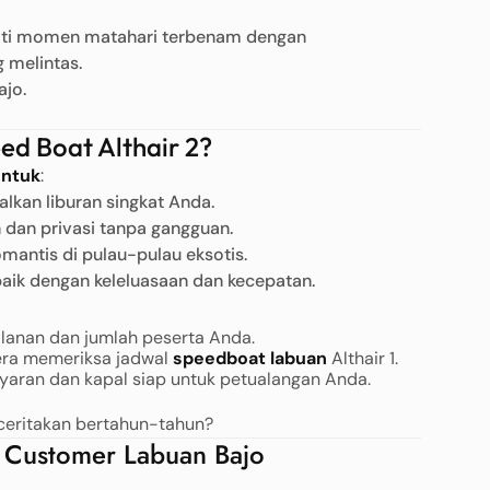
mati momen matahari terbenam dengan
 melintas.
ajo.
ed Boat Althair 2?
untuk
:
kan liburan singkat Anda.
 dan privasi tanpa gangguan.
antis di pulau-pulau eksotis.
aik dengan keleluasaan dan kecepatan.
alanan dan jumlah peserta Anda.
era memeriksa jadwal
speedboat labuan
Althair 1.
aran dan kapal siap untuk petualangan Anda.
ceritakan bertahun-tahun?
 Customer Labuan Bajo