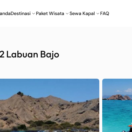
randa
Destinasi
Paket Wisata
Sewa Kapal
FAQ
 2 Labuan Bajo
Labuan Bajo
Nuca Molas
Wae Rebo