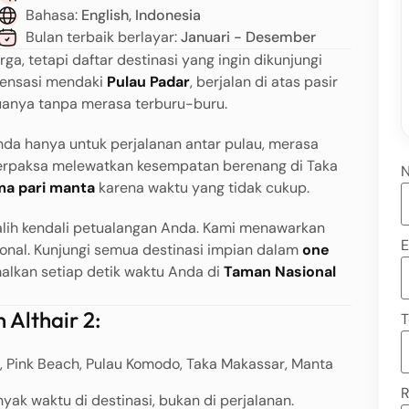
Bahasa:
English, Indonesia
Bulan terbaik berlayar:
Januari - Desember
ga, tetapi daftar destinasi yang ingin dikunjungi
sensasi mendaki
Pulau Padar
, berjalan di atas pasir
uanya tanpa merasa terburu-buru.
da hanya untuk perjalanan antar pulau, merasa
 terpaksa melewatkan kesempatan berenang di Taka
ma pari manta
karena waktu yang tidak cukup.
alih kendali petualangan Anda. Kami menawarkan
E
onal. Kunjungi semua destinasi impian dalam
one
lkan setiap detik waktu Anda di
Taman Nasional
 Althair 2:
T
r, Pink Beach, Pulau Komodo, Taka Makassar, Manta
R
yak waktu di destinasi, bukan di perjalanan.