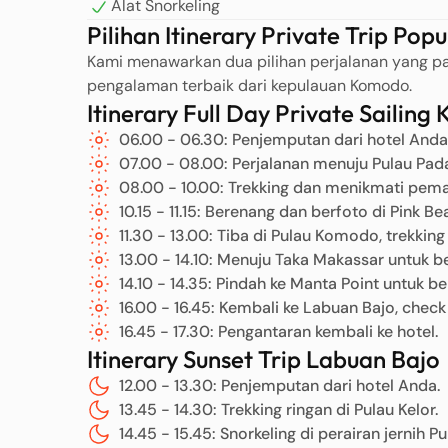
Alat Snorkeling
Pilihan Itinerary Private Trip Popu
Kami menawarkan dua pilihan perjalanan yang pa
pengalaman terbaik dari kepulauan Komodo.
Itinerary Full Day Private Sailin
06.00 - 06.30: Penjemputan dari hotel Anda
07.00 - 08.00: Perjalanan menuju Pulau Pada
08.00 - 10.00: Trekking dan menikmati pem
10.15 - 11.15: Berenang dan berfoto di Pink Be
11.30 - 13.00: Tiba di Pulau Komodo, trekkin
13.00 - 14.10: Menuju Taka Makassar untuk be
14.10 - 14.35: Pindah ke Manta Point untuk b
16.00 - 16.45: Kembali ke Labuan Bajo, check
16.45 - 17.30: Pengantaran kembali ke hotel.
Itinerary Sunset Trip Labuan Bajo
12.00 - 13.30: Penjemputan dari hotel Anda.
13.45 - 14.30: Trekking ringan di Pulau Kelor.
14.45 - 15.45: Snorkeling di perairan jernih Pu