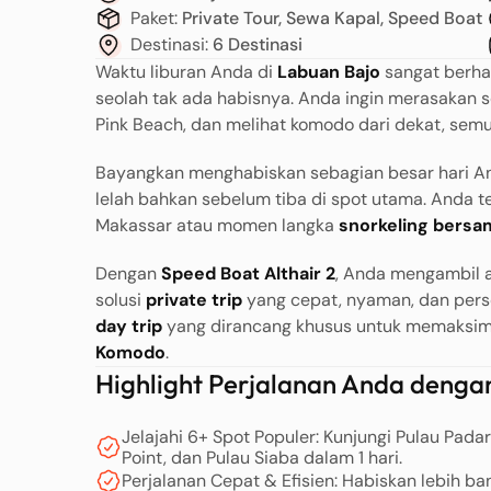
Paket:
Private Tour, Sewa Kapal, Speed Boat
Destinasi:
6 Destinasi
Waktu liburan Anda di
Labuan Bajo
sangat berhar
seolah tak ada habisnya. Anda ingin merasakan 
Pink Beach, dan melihat komodo dari dekat, sem
Bayangkan menghabiskan sebagian besar hari An
lelah bahkan sebelum tiba di spot utama. Anda
Makassar atau momen langka
snorkeling bersa
Dengan
Speed Boat Althair 2
, Anda mengambil 
solusi
private trip
yang cepat, nyaman, dan pers
day trip
yang dirancang khusus untuk memaksima
Komodo
.
Highlight Perjalanan Anda dengan
Jelajahi 6+ Spot Populer: Kunjungi Pulau Pada
Point, dan Pulau Siaba dalam 1 hari.
Perjalanan Cepat & Efisien: Habiskan lebih ban