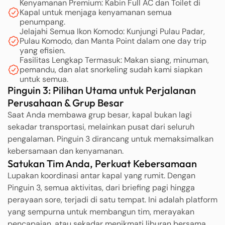
Kenyamanan Premium: Kabin Full AC dan Toilet di
Kapal untuk menjaga kenyamanan semua
penumpang.
Jelajahi Semua Ikon Komodo: Kunjungi Pulau Padar,
Pulau Komodo, dan Manta Point dalam one day trip
yang efisien.
Fasilitas Lengkap Termasuk: Makan siang, minuman,
pemandu, dan alat snorkeling sudah kami siapkan
untuk semua.
Pinguin 3: Pilihan Utama untuk Perjalanan
Perusahaan & Grup Besar
Saat Anda membawa grup besar, kapal bukan lagi
sekadar transportasi, melainkan pusat dari seluruh
pengalaman. Pinguin 3 dirancang untuk memaksimalkan
kebersamaan dan kenyamanan.
Satukan Tim Anda, Perkuat Kebersamaan
Lupakan koordinasi antar kapal yang rumit. Dengan
Pinguin 3, semua aktivitas, dari briefing pagi hingga
perayaan sore, terjadi di satu tempat. Ini adalah platform
yang sempurna untuk membangun tim, merayakan
pencapaian, atau sekadar menikmati liburan bersama