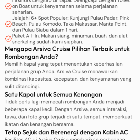
Fasilitas Lengkap di Kapal: Dilengkapi dengan Toilet
on Boat untuk kenyamanan selama perjalanan
seharian.
Jelajahi 6+ Spot Populer: Kunjungi Pulau Padar, Pink
Beach, Pulau Komodo, Taka Makassar, Manta Point,
dan Pulau Siaba dalam 1 hari.
Paket All-In: Makan siang, minuman, buah, dan alat
snorkeling sudah kami siapkan.
Mengapa Arsiva Cruise Pilihan Terbaik untuk
Rombongan Anda?
Memilih kapal yang tepat menentukan keberhasilan
perjalanan grup Anda. Arsiva Cruise menawarkan
kombinasi kapasitas, kecepatan, dan kenyamanan yang
sulit ditandingi.
Satu Kapal untuk Semua Kenangan
Tidak perlu lagi memecah rombongan Anda menjadi
beberapa kapal kecil. Dengan Arsiva, semua interaksi,
tawa, dan foto grup terjadi di satu tempat, memperkuat
ikatan dan kenangan bersama.
Tetap Sejuk dan Berenergi dengan Kabin AC
Fasilitas AC di Arsiva Cruise memberikan perbedaan