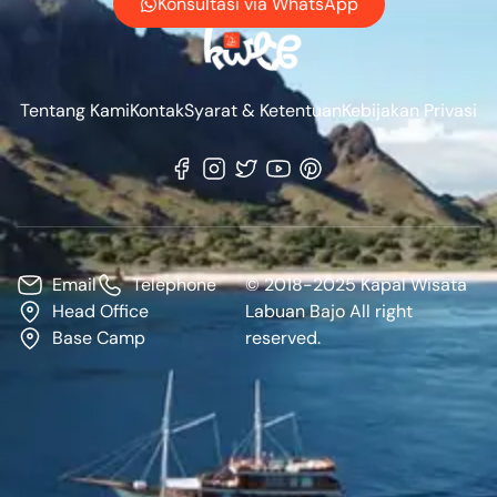
Konsultasi via WhatsApp
Tentang Kami
Kontak
Syarat & Ketentuan
Kebijakan Privasi
Email
Telephone
© 2018-2025 Kapal Wisata
Head Office
Labuan Bajo All right
Base Camp
reserved.