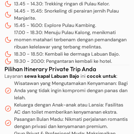
13.45 - 14.30: Trekking ringan di Pulau Kelor.
14.45 - 15.45: Snorkeling di perairan jernih Pulau
Manjarite.
15.45 - 16.00: Explore Pulau Kambing.
17.00 - 18.30: Menuju Pulau Kalong, menikmati
momen matahari terbenam dengan pemandangan
ribuan kelelawar yang terbang melintas.
18.30 - 18.50: Kembali ke dermaga Labuan Bajo.
19.30 - 20.00: Pengantaran kembali ke hotel.
Pilihan Itinerary Private Trip Anda
Layanan
sewa kapal Labuan Bajo
ini
cocok untuk
:
Wisatawan yang Mengutamakan Kenyamanan: Bagi
Anda yang tidak ingin kompromi dengan panas dan
lelah.
Keluarga dengan Anak-anak atau Lansia: Fasilitas
AC dan toilet memberikan kenyamanan ekstra.
Pasangan Bulan Madu: Nikmati perjalanan romantis
dengan privasi dan kenyamanan premium.
Grup Privat & Profesional Muda: Maksimalkan