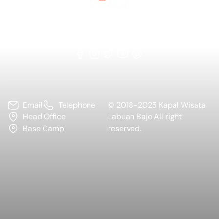
Tentang Kami
Kontak
Syarat & Ketentuan
Kebijakan Privasi
Email
Telephone
© 2018-2025 Kapal Wisata
Head Office
Labuan Bajo All right
Base Camp
reserved.