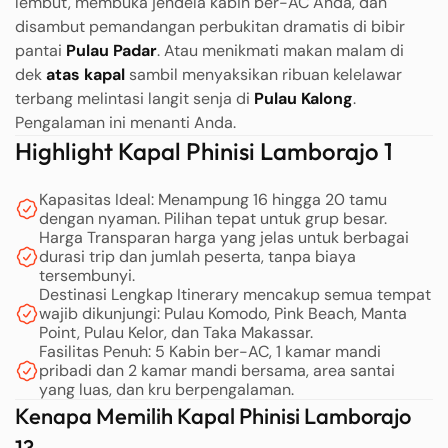
lembut, membuka jendela kabin ber-AC Anda, dan
disambut pemandangan perbukitan dramatis di bibir
pantai
Pulau Padar
. Atau menikmati makan malam di
dek
atas kapal
sambil menyaksikan ribuan kelelawar
terbang melintasi langit senja di
Pulau Kalong
.
Pengalaman ini menanti Anda.
Highlight Kapal Phinisi Lamborajo 1
Kapasitas Ideal: Menampung 16 hingga 20 tamu
dengan nyaman. Pilihan tepat untuk grup besar.
Harga Transparan harga yang jelas untuk berbagai
durasi trip dan jumlah peserta, tanpa biaya
tersembunyi.
Destinasi Lengkap Itinerary mencakup semua tempat
wajib dikunjungi: Pulau Komodo, Pink Beach, Manta
Point, Pulau Kelor, dan Taka Makassar.
Fasilitas Penuh: 5 Kabin ber-AC, 1 kamar mandi
pribadi dan 2 kamar mandi bersama, area santai
yang luas, dan kru berpengalaman.
Kenapa Memilih Kapal Phinisi Lamborajo