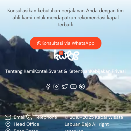
Konsultasikan kebutuhan perjalanan Anda dengan tim
ahli kami untuk mendapatkan rekomendasi kapal
terbaik
Konsultasi via WhatsApp
Tentang Kami
Kontak
Syarat & Ketentuan
Kebijakan Privasi
Email
Telephone
© 2018-2025 Kapal Wisata
Head Office
Labuan Bajo All right