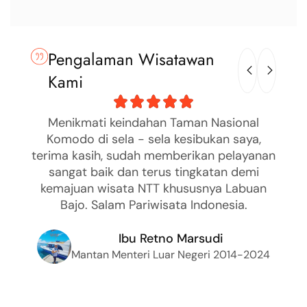
Pengalaman Wisatawan
Kami
esan
Menikmati keindahan Taman Nasional
nan
Komodo di sela - sela kesibukan saya,
La
a
terima kasih, sudah memberikan pelayanan
se
akan
sangat baik dan terus tingkatan demi
ra
kemajuan wisata NTT khususnya Labuan
f
Bajo. Salam Pariwisata Indonesia.
I
Ibu Retno Marsudi
Mantan Menteri Luar Negeri 2014-2024