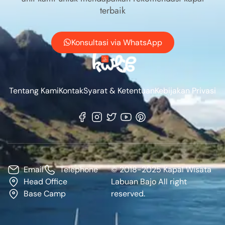
terbaik
Konsultasi via WhatsApp
Tentang Kami
Kontak
Syarat & Ketentuan
Kebijakan Privasi
Email
Telephone
© 2018-2025 Kapal Wisata
Head Office
Labuan Bajo All right
Base Camp
reserved.