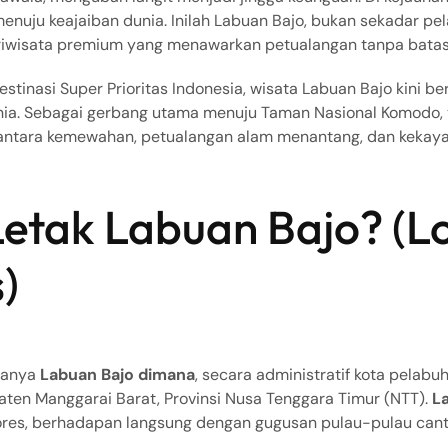
uju keajaiban dunia. Inilah Labuan Bajo, bukan sekadar pela
ariwisata premium yang menawarkan petualangan tanpa batas
estinasi Super Prioritas Indonesia, wisata Labuan Bajo kini b
nia. Sebagai gerbang utama menuju Taman Nasional Komodo,
ntara kemewahan, petualangan alam menantang, dan kekaya
etak Labuan Bajo? (Lo
)
tanya
Labuan Bajo dimana
, secara administratif kota pelabuh
en Manggarai Barat, Provinsi Nusa Tenggara Timur (NTT).
La
lores, berhadapan langsung dengan gugusan pulau-pulau cant