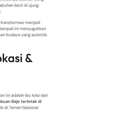
buhan kecil di ujung
.
ertransformasi menjadi
 tempat ini menyuguhkan
an budaya yang autentik.
kasi &
an ini adalah ibu kota dari
buan Bajo terletak di
ik di Taman Nasional