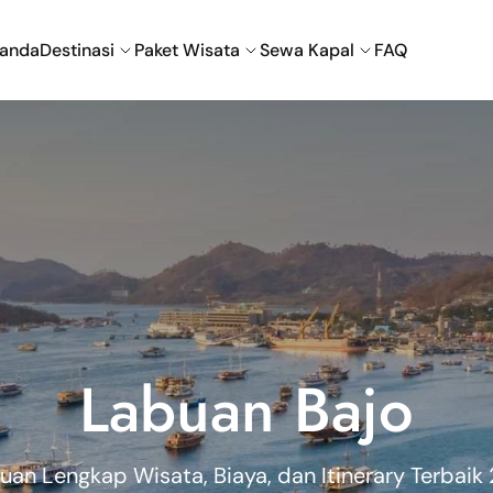
randa
Destinasi
Paket Wisata
Sewa Kapal
FAQ
Labuan Bajo
Nuca Molas
Wae Rebo
Labuan Bajo
uan Lengkap Wisata, Biaya, dan Itinerary Terbaik