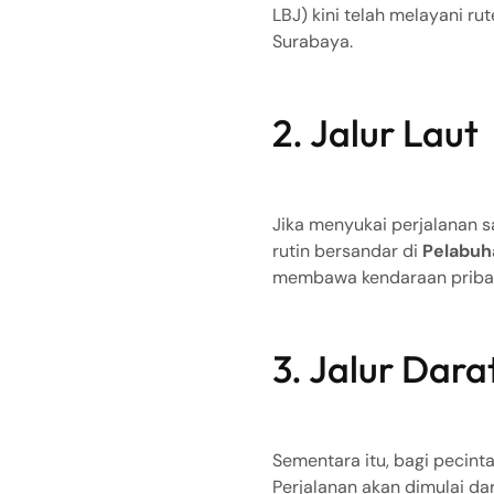
LBJ) kini telah melayani r
Surabaya.
2. Jalur Laut
Jika menyukai perjalanan s
rutin bersandar di
Pelabuh
membawa kendaraan pribadi
3. Jalur Dara
Sementara itu, bagi pecin
Perjalanan akan dimulai da