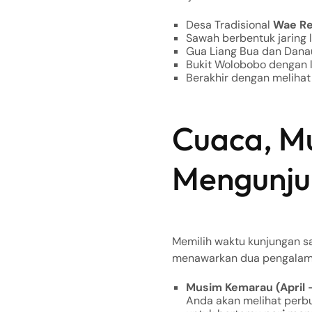
Desa Tradisional
Wae R
Sawah berbentuk jaring 
Gua Liang Bua dan Dana
Bukit Wolobobo dengan 
Berakhir dengan melihat
Cuaca, M
Mengunju
Memilih waktu kunjungan 
menawarkan dua pengalam
Musim Kemarau (April 
Anda akan melihat perbu