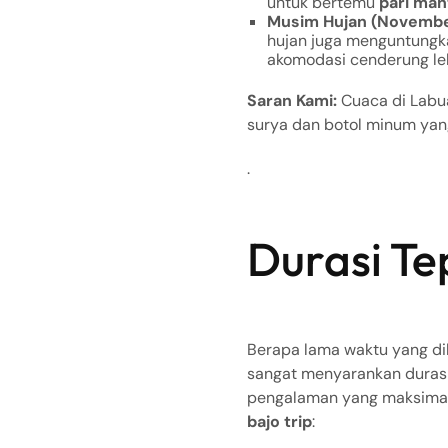
untuk bertemu
pari man
Musim Hujan (Novembe
hujan juga menguntungka
akomodasi cenderung le
Saran Kami:
Cuaca di Labua
surya dan botol minum yang
.
Durasi Te
Berapa lama waktu yang di
sangat menyarankan duras
pengalaman yang maksimal.
bajo trip
: