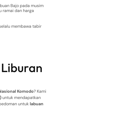
Labuan Bajo pada musim
lu ramai dan harga
 selalu membawa tabir
 Liburan
Nasional Komodo
? Kami
)
untuk mendapatkan
n pedoman
untuk
labuan