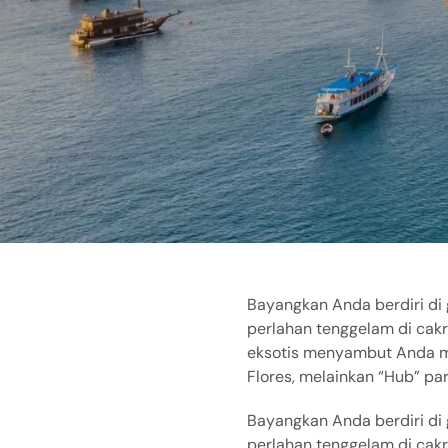
Bayangkan Anda berdiri di 
perlahan tenggelam di cakr
eksotis menyambut Anda men
Flores, melainkan “Hub” p
Bayangkan Anda berdiri di 
perlahan tenggelam di cakr